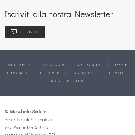
Iscriviti alla nostra Newsletter
ISCRIVITI
MOSCHELLA
TIPOLOGIA
COLLEZIONE
OFFICE
CONTRACT
DESIGNER
CASI STUDIO
CONTATTI
WHISTLEBLOWING
© Moschella Sedute
Sede Legale/Operativa:
Via Piane 129 64046
Montorio al Vomano (TE)