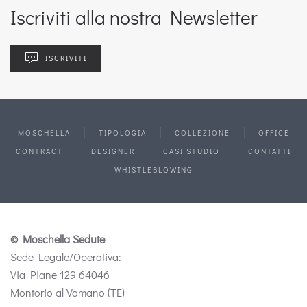
Iscriviti alla nostra Newsletter
ISCRIVITI
MOSCHELLA
TIPOLOGIA
COLLEZIONE
OFFICE
CONTRACT
DESIGNER
CASI STUDIO
CONTATTI
WHISTLEBLOWING
© Moschella Sedute
Sede Legale/Operativa:
Via Piane 129 64046
Montorio al Vomano (TE)