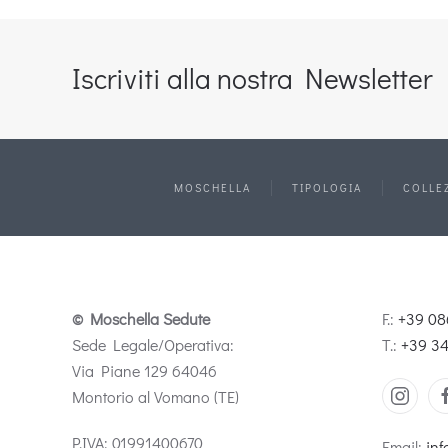
Iscriviti alla nostra Newsletter
MOSCHELLA
TIPOLOGIA
COLLE
© Moschella Sedute
F.:
+39 08
Sede Legale/Operativa:
T.:
+39 3
Via Piane 129 64046
Montorio al Vomano (TE)
P.IVA: 01991400670
Email:
inf