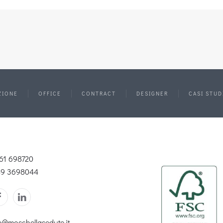
ZIONE
OFFICE
CONTRACT
DESIGNER
CASI STUD
61 698720
49 3698044
o@moschellasedute.it