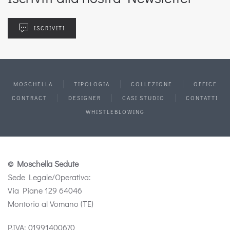
ISCRIVITI
MOSCHELLA
TIPOLOGIA
COLLEZIONE
OFFICE
CONTRACT
DESIGNER
CASI STUDIO
CONTATTI
WHISTLEBLOWING
© Moschella Sedute
Sede Legale/Operativa:
Via Piane 129 64046
Montorio al Vomano (TE)
P.IVA: 01991400670