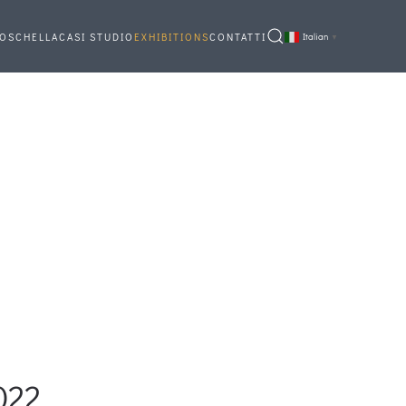
OSCHELLA
CASI STUDIO
EXHIBITIONS
CONTATTI
Italian
▼
022