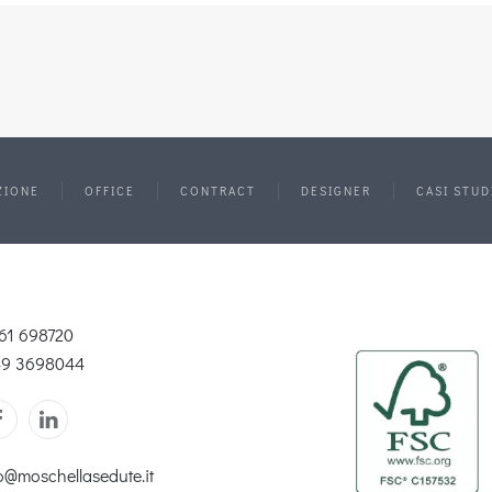
ZIONE
OFFICE
CONTRACT
DESIGNER
CASI STUD
61 698720
49 3698044
o@moschellasedute.it