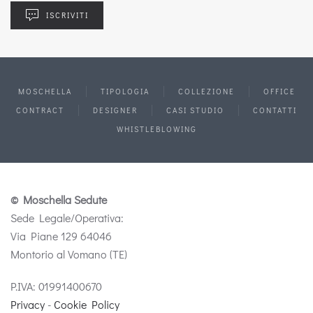
ISCRIVITI
MOSCHELLA
TIPOLOGIA
COLLEZIONE
OFFICE
CONTRACT
DESIGNER
CASI STUDIO
CONTATTI
WHISTLEBLOWING
© Moschella Sedute
Sede Legale/Operativa:
Via Piane 129 64046
Montorio al Vomano (TE)
P.IVA: 01991400670
Privacy
-
Cookie Policy