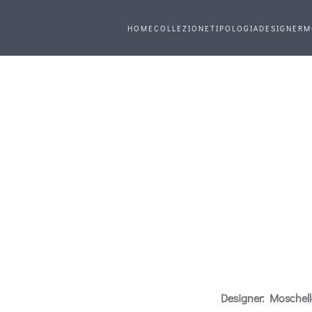
HOME
COLLEZIONE
TIPOLOGIA
DESIGNER
M
Designer: Moschella