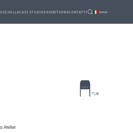
OSCHELLA
CASI STUDIO
EXHIBITIONS
CONTATTI
Italian
▼
 Atelier