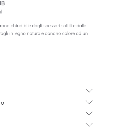
UB
l
rona chiudibile dagli spessori sottili e dalle
ettagli in legno naturale donano calore ad un
to